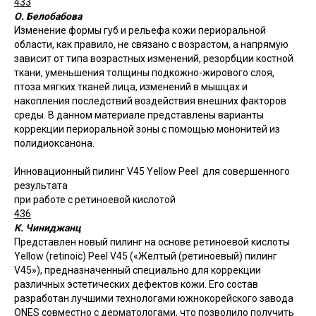
433
О. Белобабова
Изменение формы губ и рельефа кожи периоральной
области, как правило, не связано с возрастом, а напрямую
зависит от типа возрастных изменений, резорбции костной
ткани, уменьшения толщины подкожно-жирового слоя,
птоза мягких тканей лица, изменений в мышцах и
накопления последствий воздействия внешних факторов
среды. В данном материале представлены варианты
коррекции периоральной зоны с помощью мононитей из
полидиоксанона.
Инновационный пилинг V45 Yellow Peel для совершенного
результата
при работе с ретиноевой кислотой
436
К. Чиниджанц
Представлен новый пилинг на основе ретиноевой кислоты
Yellow (retinoic) Peel V45 («Желтый (ретиноевый) пилинг
V45»), предназначенный специально для коррекции
различных эстетических дефектов кожи. Его состав
разработан лучшими технологами южнокорейского завода
ONES совместно с дерматологами, что позволило получить