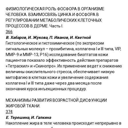
ФИЗИОЛОГИЧЕСКАЯ РОЛЬ ФОСФОРА В ОРГАНИЗМЕ
ЧЕЛОВЕКА. ВЗАИМОСВЯЗЬ ЦИНКА И ФОСФОРА В
РЕГУЛИРОВАНИИ МЕТАБОЛИЧЕСКИХ КЛЕТОЧНЫХ
ПРОЦЕССОВ В ДЕРМЕ. Часть I.
366
В. Хабаров, И. Жукова, П. Иванов, И. Кветной
Гистологическое и гистохимическое (по экспрессии
сигнальных молекул – прохибитина, коллагена I и III типа, VIP,
ММР-9 и ММР-13, Р16) исследование биоптатов кожи
пациентов показало эффективность действия препаратов
«Тетраскил» и «Скинопро». Их применение ведет к снижению
величины окислительного стресса, обеспечивает низкую
митофагию в клетках кожи и увеличение содержания
коллагена I и III типа даже через два месяца после
окончания курса инъекционных процедур.
МЕХАНИЗМЫ РАЗВИТИЯ ВОЗРАСТНОЙ ДИСФУНКЦИИ
ЖИРОВОЙ ТКАНИ.
374
Е. Терешина, И. Галкина
Накопление жира в теле человека происходит непрерывно в