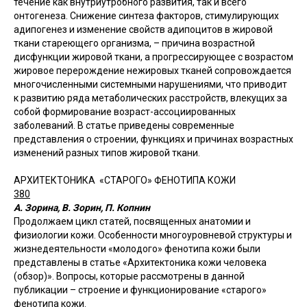
течение как внутриутробного развития, так и всего
онтогенеза. Снижение синтеза факторов, стимулирующих
адипогенез и изменение свойств адипоцитов в жировой
ткани стареющего организма, – причина возрастной
дисфункции жировой ткани, а прогрессирующее с возрастом
жировое перерождение нежировых тканей сопровождается
многочисленными системными нарушениями, что приводит
к развитию ряда метаболических расстройств, влекущих за
собой формирование возраст-ассоциированных
заболеваний. В статье приведены современные
представления о строении, функциях и причинах возрастных
изменений разных типов жировой ткани.
АРХИТЕКТОНИКА «СТАРОГО» ФЕНОТИПА КОЖИ
380
А. Зорина, В. Зорин, П. Копнин
Продолжаем цикл статей, посвященных анатомии и
физиологии кожи. Особенности многоуровневой структуры и
жизнедеятельности «молодого» фенотипа кожи были
представлены в статье «Архитектоника кожи человека
(обзор)». Вопросы, которые рассмотрены в данной
публикации – строение и функционирование «старого»
фенотипа кожи.