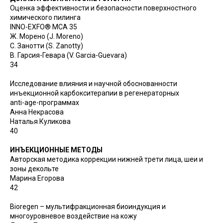
Оценка эффективности и безопасности поверхностного
химического пилинга
INNO-EXFO® MCA 35
Ж. Морено (J. Moreno)
С. Занотти (S. Zanotty)
В. Гарсия-Гевара (V. Garcia-Guevara)
34
Исследование влияния и научной обоснованности
инъекционной карбокситерапии в регенераторных
anti-age-программах
Анна Некрасова
Наталья Куликова
40
ИНЪЕКЦИОННЫЕ МЕТОДЫ
Авторская методика коррекции нижней трети лица, шеи и
зоны декольте
Марина Егорова
42
Bioregen – мультифракционная биоиндукция и
многоуровневое воздействие на кожу