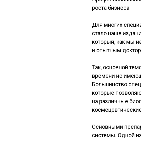
роста бизнеса.
Для многих специ
стало наше издани
который, как мы н
и опытным доктор
Так, основной тем
времени не имеющ
Большинство спец
которые позволяют
на различные био
космецевтические
Основными препар
системы. Одной из