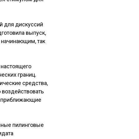
й для дискуссий
дготовила выпуск,
 начинающим, так
о настоящего
еских границ.
ические средства,
о воздействовать
ы, приближающие
ичные пилинговые
идата