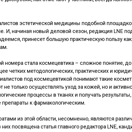
алистов эстетической медицины подобной площадко
е. И, начиная новый деловой сезон, редакция LNE по
адеемся, принесет большую практическую пользу как
ам.
ой номера стала космецевтика – сложное понятие, д
ее четких методологических, практических и юридич
иалистов под космецевтикой понимают такие космет
 не только осуществлять уход за кожей, но и активн
логические процессы в тканях и получать результат
 препараты к фармакологическим.
атами из этой области, несомненно, являются разл
 них посвящена статья главного редактора LNE, канд