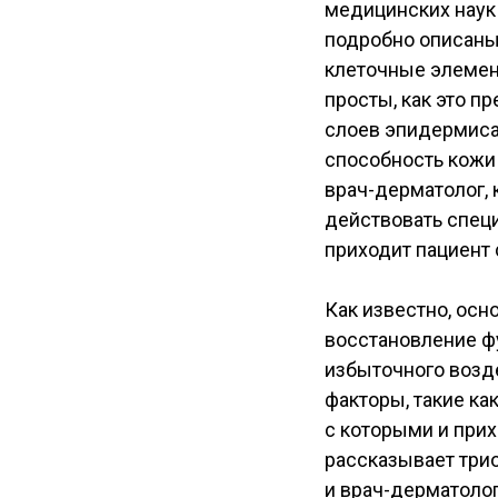
медицинских наук 
подробно описаны
клеточные элемент
просты, как это п
слоев эпидермиса
способность кожи 
врач-дерматолог, 
действовать спец
приходит пациент 
Как известно, осн
восстановление фу
избыточного возд
факторы, такие ка
с которыми и прих
рассказывает трио
и врач-дерматолог