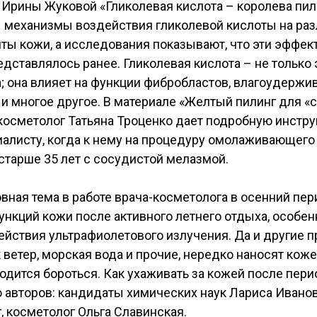
Ирины Жуковой «Гликолевая кислота – королева пили
 механизмы воздействия гликолевой кислоты на ра
ы кожи, а исследования показывают, что эти эффект
редставлялось ранее. Гликолевая кислота – не только
; она влияет на функции фибробластов, влагоудерж
и многое другое. В материале «Желтый пилинг для «
косметолог Татьяна Троценко дает подробную инстру
иалисту, когда к нему на процедуру омолаживающего
старше 35 лет с сосудистой мелазмой.
овная тема в работе врача-косметолога в осенний пер
нкций кожи после активного летнего отдыха, особен
ействия ультрафиолетового излучения. Да и другие 
к ветер, морская вода и прочие, нередко наносят кож
одится бороться. Как ухаживать за кожей после пери
 авторов: кандидаты химических наук Лариса Ивано
, косметолог Ольга Славинская.