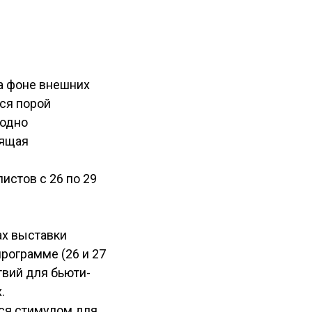
на фоне внешних
ся порой
 одно
дящая
истов с 26 по 29
ах выставки
рограмме (26 и 27
твий для бьюти-
.
тся стимулом для