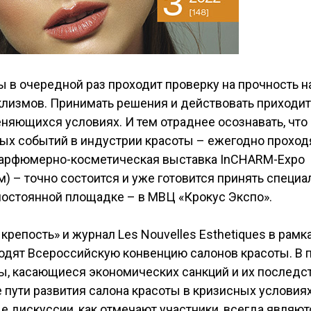
 в очередной раз проходит проверку на прочность 
клизмов. Принимать решения и действовать приходит
няющихся условиях. И тем отраднее осознавать, что
ых событий в индустрии красоты – ежегодно прохо
арфюмерно-косметическая выставка InCHARM-Expo
 – точно состоится и уже готовится принять специал
постоянной площадке – в МВЦ «Крокус Экспо».
крепость» и журнал Les Nouvelles Esthetiques в рамк
одят Всероссийскую конвенцию салонов красоты. В п
ы, касающиеся экономических санкций и их последс
е пути развития салона красоты в кризисных условиях
 дискуссии, как отмечают участники, всегда являю