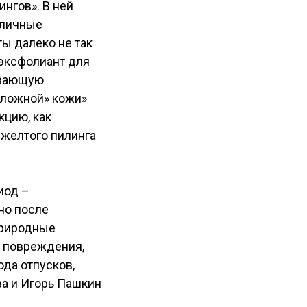
нгов». В ней
зличные
ы далеко не так
 эксфолиант для
ивающую
сложной» кожи»
кцию, как
 желтого пилинга
иод –
но после
природные
е повреждения,
ода отпусков,
ва и Игорь Пашкин