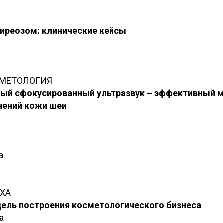
тиреозом: клинические кейсы
СМЕТОЛОГИЯ
ый сфокусированный ультразвук – эффективный м
нений кожи шеи
а
ХА
ель построения косметологического бизнеса
а