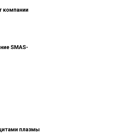
т компании
ание SMAS-
оцитами плазмы