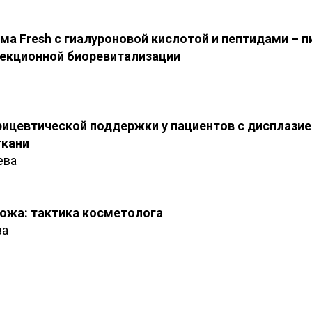
ма Fresh с гиалуроновой кислотой и пептидами – п
ъекционной биоревитализации
ицевтической поддержки у пациентов с дисплазие
ткани
ева
ожа: тактика косметолога
ва