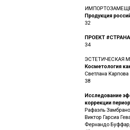
ИМПОРТОЗАМЕЩЕН
Продукция росси
32
ПРОЕКТ #СТРАН
34
ЭСТЕТИЧЕСКАЯ 
Косметология как
Светлана Карпова
38
Исследование эфф
коррекции перио
Рафаэль Замбран
Виктор Гарсиа Гев
Фернандо Буффар