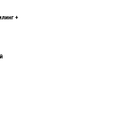
илинг +
й