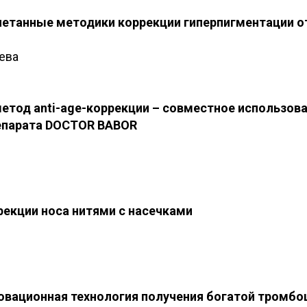
етанные методики коррекции гиперпигментации о
ева
етод anti-age-коррекции – совместное использов
епарата DOCTOR BABOR
екции носа нитями с насечками
нновационная технология получения богатой тромб