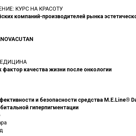
ИЕ: КУРС НА КРАСОТУ
йских компаний-производителей рынка эстетичес
АNOVACUTAN
МЕДИЦИНА
 фактор качества жизни после онкологии
ективности и безопасности средства M.E.Line® Dar
рбитальной гиперпигментации
о
ара
д