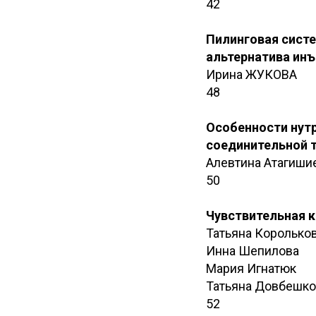
42
Пилинговая систе
альтернатива ин
Ирина ЖУКОВА
48
Особенности нутр
соединительной 
Алевтина Атагиши
50
Чувствительная к
Татьяна Королько
Инна Шепилова
Мария Игнатюк
Татьяна Довбешко
52